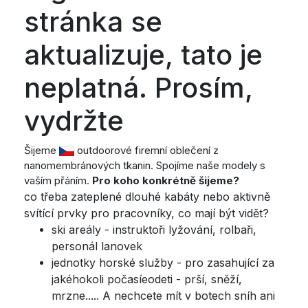
stránka se
aktualizuje, tato je
neplatná. Prosím,
vydržte
Šijeme
outdoorové firemní oblečení z
nanomembránových tkanin. Spojíme naše modely s
vaším přáním.
Pro koho konkrétně šijeme?
co třeba zateplené dlouhé kabáty nebo aktivně
svítící prvky pro pracovníky, co mají být vidět?
ski areály - instruktoři lyžování, rolbaři,
personál lanovek
jednotky horské služby - pro zasahující za
jakéhokoli počasí
eodeti - prší, sněží,
mrzne..... A nechcete mít v botech sníh ani