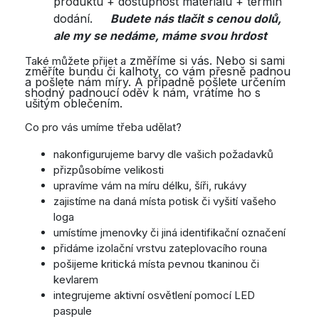
produktu + dostupnost materiálu + termín
dodání.
Budete nás tlačit s cenou dolů,
ale my se nedáme, máme svou hrdost
změříme si vás. Nebo
si sami
Také můžete přijet a
změříte bundu či kalhoty, co vám přesně padnou
a pošlete nám míry. A
případně pošlete určením
shodný padnoucí oděv k nám, vrátíme ho s
ušitým oblečením.
Co pro vás umíme třeba udělat?
nakonfigurujeme barvy dle vašich požadavků
přizpůsobíme velikosti
upravíme vám na míru délku, šíři, rukávy
zajistíme na daná místa potisk či vyšití vašeho
loga
umístíme jmenovky či jiná identifikační označení
přidáme izolační vrstvu zateplovacího rouna
pošijeme kritická místa pevnou tkaninou či
kevlarem
integrujeme aktivní osvětlení pomocí LED
paspule