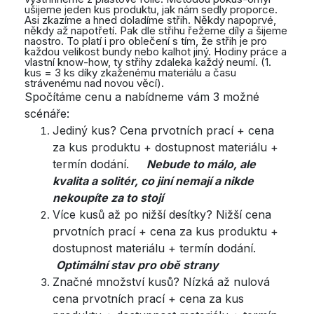
ušijeme jeden kus produktu, jak nám sedly proporce.
Asi zkazíme a hned doladíme střih. Někdy napoprvé,
někdy až napotřetí. Pak dle střihu řežeme díly a šijeme
naostro. To platí i pro oblečení s tím, že střih je pro
každou velikost bundy nebo kalhot jiný. Hodiny práce a
vlastní know-how, ty střihy zdaleka každý neumí. (1.
kus = 3 ks díky zkaženému materiálu a času
strávenému nad novou věcí).
Spočítáme cenu a nabídneme vám 3 možné
scénáře:
Jediný kus? Cena prvotních prací + cena
za kus produktu + dostupnost materiálu +
termín dodání.
Nebude to málo, ale
kvalita a solitér, co jiní nemají a nikde
nekoupíte za to stojí
Více kusů až po nižší desítky? Nižší cena
prvotních prací + cena za kus produktu +
dostupnost materiálu + termín dodání.
Optimální stav pro obě strany
Značné množství kusů? Nízká až nulová
cena prvotních prací + cena za kus