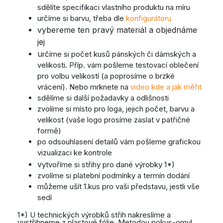
sdělíte specifikaci vlastního produktu na míru
určíme si barvu, třeba dle
konfigurátoru
vybereme ten pravý materiál a objednáme
jej
u
rčíme si počet kusů pánských či dámských a
velikosti. Příp. vám pošleme testovací oblečení
pro volbu velikostí (a poprosíme o brzké
vrácení). Nebo mrknete na
video kde a jak měřit
sdělíme si další požadavky a odlišnosti
zvolíme si místo pro loga, jejich počet, barvu a
velikost (vaše logo prosíme zaslat v patřičné
formě)
po odsouhlasení detailů vám pošleme grafickou
vizualizaci ke kontrole
v
ytvoříme si střihy pro dané výrobky 1*)
zvolíme si platební podmínky a termín dodání
můžeme ušít 1.kus pro vaši představu, jestli vše
sedí
1*) U technických výrobků střih nakreslíme a
vystřihneme z plastové fólie. Metodou pokus-omyl