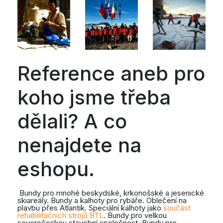
Reference aneb pro
koho jsme třeba
dělali? A co
nenajdete na
eshopu.
Bundy pro mnohé beskydské, krkonošské a jesenické
skiareály. Bundy a kalhoty pro rybáře. Oblečení na
plavbu přes Atlantik. Speciální kalhoty jako
součást
rehabilitačních strojů BTL
. Bundy pro velkou
severočeskou stavební společnost. Bundy pro