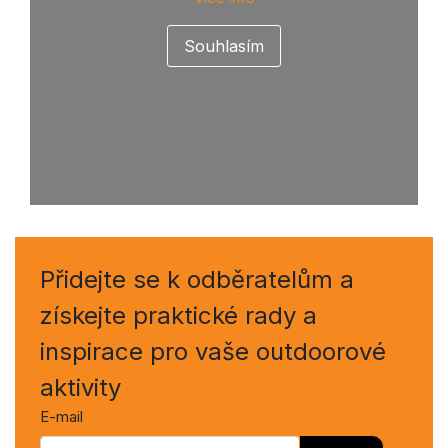
Přidejte se k odběratelům a
získejte praktické rady a
inspirace pro vaše outdoorové
aktivity
E-mail