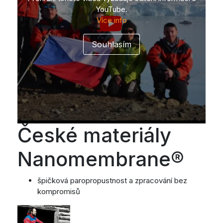
YouTube.
Více info
České materiály
Nanomembrane®
špičková paropropustnost a zpracování bez
kompromisů